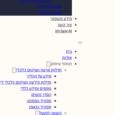
פירוק וחיסול חברה
מקרקעין ונדל”ן
משפט אזרחי
מידע משפטי
צור קשר
im-law-AI
בית
אודות
תחומי עיסוק
חדלות פרעון ושיקום כלכלי
מידע על ההליך
חדלות פירעון ושיקום כלכלי לי
טפסים ומידע כללי
הסדר נושים
תפקיד הממונה
תפקיד הנאמן
הוצאה לפועל