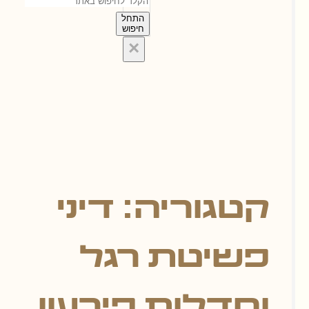
התחל
חיפוש
×
גוריה: דיני
יטת רגל
דלות פירעון