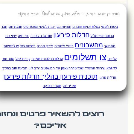
בחיפה ובקריות – חדלות פירעון, הוצאה לפועל, אזרחי ומקרקעין
מי
גמלת זכויות עובדים
הנחיות מקדימות למינוי אפוטרופוס
הצעת חוק
חבר
חדלות פירעון
ארז מלול
חוב שכר עבודה
טור דעה
ייפוי כוח
מחשבונים
פיצויי פיטורים
פירוק חברה
פשיטת רגל
צו לפתיחת
ו תשלומים
קבלת החלטות נתמכת
קופות גמל
שטר חוב
ירותי המשרד
שכר טרחה נאמן
שר המשפטים יריב לוין
תביעת חוב בהליך
תוכנית פירעון בהליך חדלות פירעון
עון
תזכיר חוק
תקציר פסיקה
רוצים להשאיר פרטים ונחזור
אליכם?