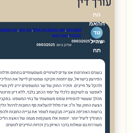
רך דין
הח
האמ
הצעת חוק
,
חבר הכנסת ארז מלול
,
טור דעה
,
שר המשפטים
טד
יריב לוין
,
תזכיר חוק
שהיל
וצר ביום:
09/03/2025
עודכן ביום:
09/03/2025
תח
בשנים האחרונות אנו עדים לשינויים משמעותיים בתחום חדלות
הפירעון בישראל, עם יוזמות חקיקה שמטרתן לייעל את ההליכים
ולהקל על חייבים. תזכיר החוק של שר המשפטים יריב לוין מציע
לאפשר צו לשיקום כלכלי על יסוד הכתב בלבד, ללא דיון פרונטלי,
מהלך שעשוי להפחית עומס משמעותי על בתי המשפט. במקביל,
הצעת החוק של ח”כ ארז מלול להעלאת סף החובות לניהול הליך
ברשות האכיפה והגבייה מבקשת לשפר את גביית החובות ולהפוך את
התהליך ליעיל יותר. יוזמות אלו משקפות מגמה של האצת הליכים, אך
מעוררות גם שאלות בדבר האיזון בין זכויות החייבים לנושים.