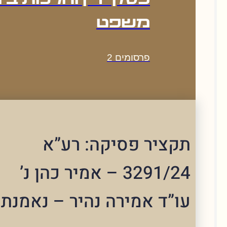
פסקי דין והלכות בית
משפט
פרסומים
2
ציר פסיקה: רע”א
3291/24 – אמיר כהן נ’
”ד אמירה נהיר – נאמנת